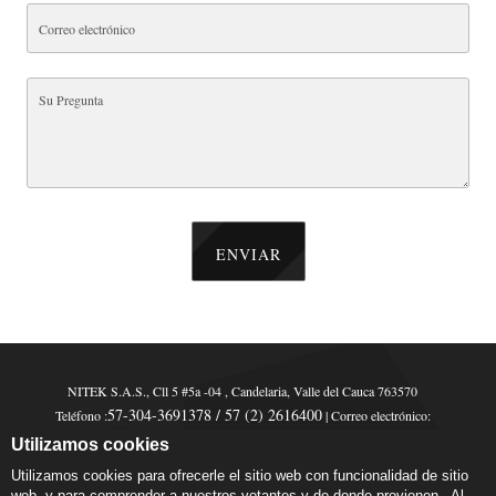
ENVIAR
NITEK S.A.S., Cll 5 #5a -04 , Candelaria, Valle del Cauca 763570
57-304-3691378 / 57 (2) 2616400
Teléfono :
| Correo electrónico:
info@niteksoluciones.com | Horas hábiles: Lu.-Sá. 09:00 AM para 6:00 PM
Utilizamos cookies
Utilizamos cookies para ofrecerle el sitio web con funcionalidad de sitio 
web, y para comprender a nuestros votantes y de donde provienen.  Al 